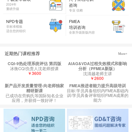
2024年
咨询
重磅升级
专业 信赖
NPD专题
FMEA
非标准模板
培训咨询
适合您的组织
全新升级新版内容
近期热门课程推荐
More+
CQI-9热处理系统评估 第四版
AIAG&VDA过程失效模式和影响
冰衡CQI负责人沈老师授课
分析（PFMEA新版）
￥3600
沈清越老师主讲
￥2600
新产品开发质量管理-向老师独家
FMEA推进者能力提升高级培训
目标:学员具备组织内FMEA基础内
精研新课
训/学员具备评审组织FMEA成果的
已成功在劳购氏等国际知名企业
能力
应用，并获得一致好评！