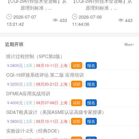
【CQI-29钎焊技术全攻略】从
【CQI-29钎焊技术全攻略】从
原理到标准，...
原理到标准，...
2026-07-07
2026-07-06
433
443
13:21:42
11:44:06
近期开班
More+
统计过程控制（SPC第2版）
￥2800元
|
2天
|
08月10-11日 上海
|
试听
|
报名
CQI-15焊接系统评估 第二版 应用培训
￥3200元
|
2天
|
08月20-21日 上海
|
试听
|
报名
DFMEA应用实战培训
￥4000元
|
2天
|
09月07-08日 上海
|
试听
|
报名
GD&T检具设计（美国ASME认证高级专家授课）
￥3800元
|
2天
|
09月10-11日 上海
|
试听
|
报名
实验设计-2天（经典DOE）