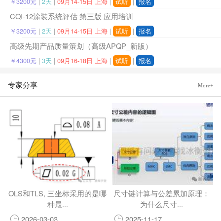
￥3200元
|
2天
|
09月14-15日 上海
|
试听
|
报名
CQI-12涂装系统评估 第三版 应用培训
￥3200元
|
2天
|
09月14-15日 上海
|
试听
|
报名
高级先期产品质量策划（高级APQP_新版）
￥4300元
|
3天
|
09月16-18日 上海
|
试听
|
报名
专家分享
More+
OLS和TLS, 三坐标采用的是哪
尺寸链计算与公差累加原理：
种最...
为什么尺寸...
2026-03-03
2025-11-17