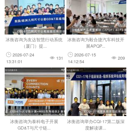
冰衡咨询为友达智慧行动系统
冰衡咨询为毅合捷汽车科技开
（厦门）提...
展APQP...
2026-07-24
2026-07-15
131
209
13:31:01
14:12:54
冰衡咨询为泰科电子开展
冰衡咨询举办CQI-17第二版深
GD&T与尺寸链...
度解读课...