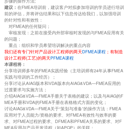
步骤的操作方法;
建议：
在FMEA培训前，建议客户对拟参加培训的学员进行培训
前的评估，并将评估结果和以下信息传达给我们，以加强培训
的针对性和有效性：
对FMEA的任何疑问；
审核发现：之前在接受内外部审核时发现的与FMEA应用有关
的问题；
重点：组织和学员希望培训解决的重点内容
我们还有专门针对产品设计工程师的两天
DFMEA课程
；有制造
设计工程师(工艺)的两天
PFMEA课程
本课程将：
分享培训师多年的FMEA实践经验（主培训师有24年从事FMEA
实践与培训的工作经历）；
分享讨论从AIAG版本和VDA版本向AIAG&VDA—FMEA应用的
过渡要求与实施方法；
介绍AIAG&VDA—FMEA手册关于表格的建议；以及与AIAG的F
MEA手册和VDA的FMEA手册在表格格式方面的变化；
讨论AIAG&VDA—FMEA关于“策划与准备”的操作方法：FMEA
应用对于人员能力/资格的要求、对FMEA有效性与效率的要
求、对FMEA过程的要求、DFMEA和PFMEA关系的要求、对F
MEA应用与产品开发流程（如APQP）的关联；