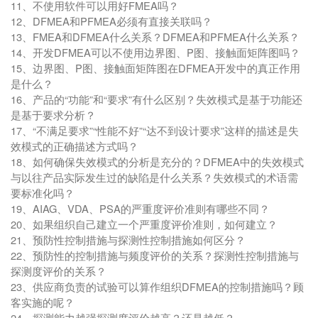
11、不使用软件可以用好FMEA吗？
12、DFMEA和PFMEA必须有直接关联吗？
13、FMEA和DFMEA什么关系？DFMEA和PFMEA什么关系？
14、开发DFMEA可以不使用边界图、P图、接触面矩阵图吗？
15、边界图、P图、接触面矩阵图在DFMEA开发中的真正作用
是什么？
16、产品的“功能”和“要求”有什么区别？失效模式是基于功能还
是基于要求分析？
17、“不满足要求”“性能不好”“达不到设计要求”这样的描述是失
效模式的正确描述方式吗？
18、如何确保失效模式的分析是充分的？DFMEA中的失效模式
与以往产品实际发生过的缺陷是什么关系？失效模式的术语需
要标准化吗？
19、AIAG、VDA、PSA的严重度评价准则有哪些不同？
20、如果组织自己建立一个严重度评价准则，如何建立？
21、预防性控制措施与探测性控制措施如何区分？
22、预防性的控制措施与频度评价的关系？探测性控制措施与
探测度评价的关系？
23、供应商负责的试验可以算作组织DFMEA的控制措施吗？顾
客实施的呢？
24、探测能力越强探测度评价越高？还是越低？