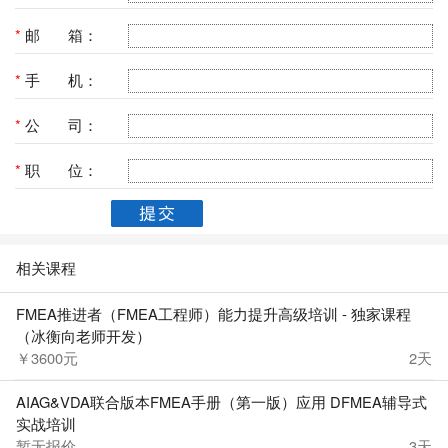
*
邮 箱：
*
手 机：
*
公 司：
*
职 位：
相关课程
FMEA推进者（FMEA工程师）能力提升高级培训 - 独家课程
（冰衡向老师开发）
￥3600元
2天
AIAG&VDA联合版本FMEA手册（第一版）应用 DFMEA辅导式
实战培训
暂无报价
3天