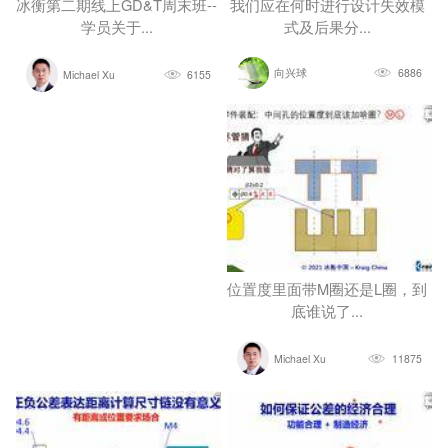
冰衡第二期线上GD&T周末班--
我们应在何时进行设计失效模
学员关于...
式及后果分...
向兴球
6886
Michael Xu
6155
位置度里面带M圈还是L圈，到
底谁说了...
Michael Xu
11875