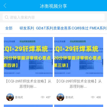
冰衡视频分享
全部
研发系列
GD&T系列
质量改善系
CQI特殊过
FMEA系列
列
程
【CQI-29钎焊技术全攻略】从
【CQI-29钎焊技术全攻略】从
原理到标...
原理到标...
姜传武
437
姜传武
430