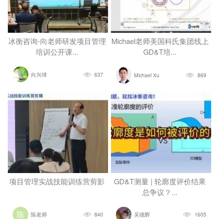
冰衡咨询-向老师研发项目管理
Michael老师美国科氏集团线上
培训公开课...
GD&T培...
向兴球
637
Michael Xu
869
项目管理实战技能训练营剪影
GD&T测量 | 轮廓度评价结果
总争议？...
陈老师
840
吴德辉
1605