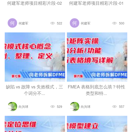
何建军老师项目精彩片段-02
何建军老师项目精彩片段-01
何建军
522
何建军
500
缺陷 vs 故障 vs 失效模式，三
FMEA 表格到底怎么填？特性
个词分不...
类型和特...
向兴球
529
向兴球
557