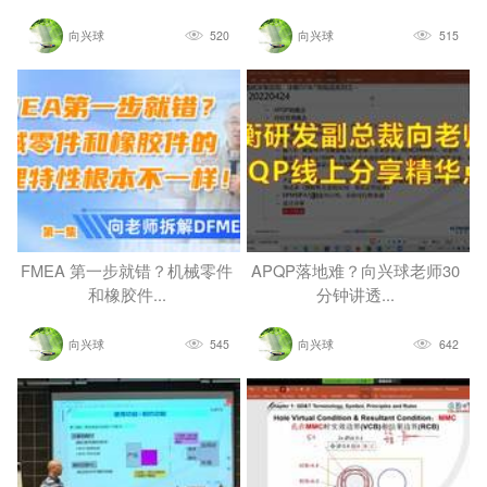
向兴球
520
向兴球
515
FMEA 第一步就错？机械零件
APQP落地难？向兴球老师30
和橡胶件...
分钟讲透...
向兴球
545
向兴球
642