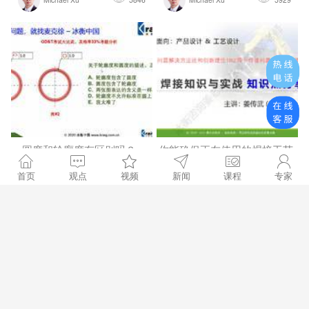
圆度和轮廓度有区别吗？-
你能确保正在使用的焊接工艺
【GD&T短视...
是可靠的吗...
首页
观点
视频
新闻
课程
专家
姜传武
6865
Michael Xu
7971