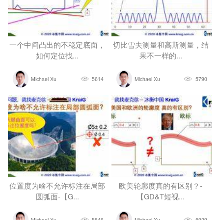
一个中间凸出的不稳定底面，
切比雪夫测量和高斯测量，结
如何定位找...
果不一样的...
Michael Xu
5614
Michael Xu
5790
位置度为啥不允许标注在局部
欧美轮廓度真的有区别？-
圆弧面-【G...
【GD&T短视...
Michael Xu
5846
Michael Xu
5929