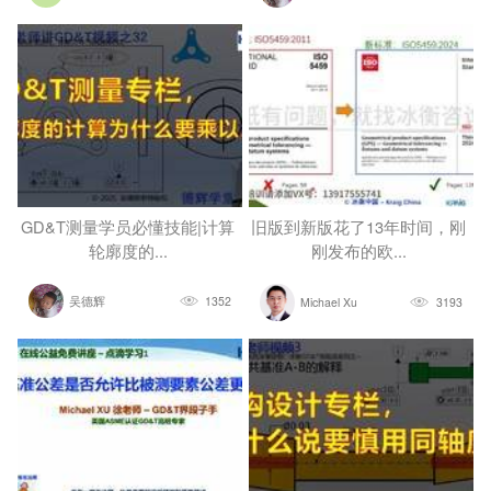
GD&T测量学员必懂技能|计算
旧版到新版花了13年时间，刚
轮廓度的...
刚发布的欧...
吴德辉
1352
Michael Xu
3193