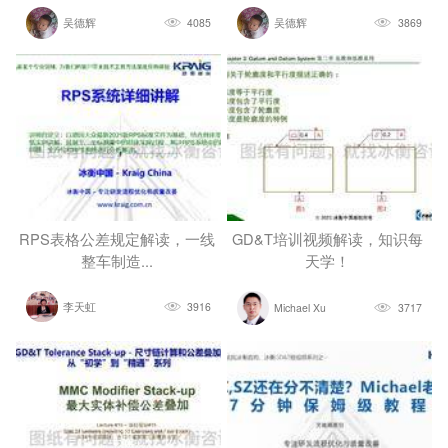
吴德辉
4085
吴德辉
3869
RPS表格公差规定解读，一线
GD&T培训视频解读，知识每
整车制造...
天学！
李天虹
3916
Michael Xu
3717