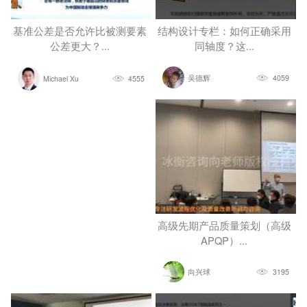
基准公差是否允许比被测要素
结构设计专栏：如何正确采用
公差更大？...
同轴度？这...
吴德辉
4059
Michael Xu
4555
高级先期产品质量策划（高级
APQP）...
向兴球
3195