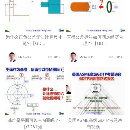
为什么正负公差无法计算尺寸
直径公差标注如何满足经济合
链?-【GD...
理? -【GD...
Michael Xu
6288
Michael Xu
5614
基准是平面可以带M圈吗？-
美国ASME高级GDTP考题诀
【GD&T短...
窍视频...