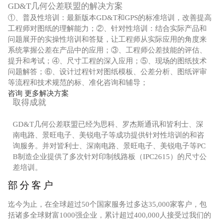
GD&T几何公差联盟的解决方案
①、普及性培训：最新版本GD&T和GPS的标准培训，改善提高
工程师对图纸的理解能力；②、针对性培训：结合实际产品和
问题展开的实操性培训和答疑，让工程师从实际应用的角度来
系统掌握公差在产品中的应用；③、工程师公差技能的评估、
提升和考试；④、尺寸工程的深入应用；⑤、现场的图纸技术
问题解答；⑥、设计过程针对图纸模板、公差分析、图纸评审
等流程和技术规范的标、准化咨询和辅导；
咨询 更多解决方案
取得成就
GD&T几何公差联盟已经为思科、罗杰斯通讯和皆利士、深
南电路、景旺电子、美锐电子等成功提供针对性培训的和咨
询服务。并对皆利士、深南电路、景旺电子、美锐电子等PC
B制造企业提供了多次针对印制线路板（IPC2615）的尺寸公
差培训。
部分客户
迄今为止，在全球超过50个国家服务过多达35,000家客户，包
括诸多全球财富1000强企业，累计超过400,000人接受过我们的