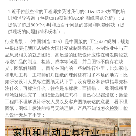
1.近千位航空业的工程师接受过我们的GD&T/GPS方面的培
训和辅导咨询（包括C919研制和ARJ的图纸问题分析）；2.
提供了超过800个小时和近百个问题的答疑和问题解决（提
供现场的问题解答和分析）；
行业背景：《中国制造2025》是中国版的“工业4.0”规划，规划
中提出要把我国从制造大国转变成制造强国。在制造业中与产
品息息相关的就是图纸。高质量的图纸设计应该在研发阶段就
考虑产品的制造、检验、成本等问题，并且图纸不能存在歧
义，图纸解释唯一。目前在国内的一些制造行业里，比如家电
和电动工具，工程师们对图纸的理解还有很多不足的地方；比
如研发设计人员标注图纸无从下手，没有思路和步骤指导先标
注什么，再标注什么，往往是东标标，西描描，一张图纸稀里
糊涂就标注完了，图纸最后到底怎样，自己心里都没底；质量
工程师不理解设计研发人员以及客户图纸表达的意思，看不懂
图纸，图纸上标注的符号无法理解。产品不知道怎么检测，检
具设计无从下手等；