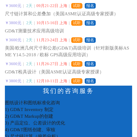
￥3600元
|
2天
|
09月21-22日 上海
|
试听
|
报名
尺寸链计算和公差叠加（美国ASME认证高级专家授课）
￥3800元
|
2天
|
10月15-16日 上海
|
试听
|
报名
GD&T测量技术应用高级培训
￥3600元
|
2天
|
11月23-24日 上海
|
试听
|
报名
美国/欧洲几何尺寸和公差(GD&T)高级培训（针对新版美标AS
ME Y14.5-2018 / 欧标 GPS高级应用培训）
￥3600元
|
2天
|
11月26-27日 上海
|
试听
|
报名
GD&T检具设计（美国ASME认证高级专家授课）
￥3800元
|
2天
|
12月10-11日 上海
|
试听
|
报名
我们的咨询服务
图纸设计和图纸标准化咨询
1) GD&T Inventory 制定
2) GD&T Markup的创建
3) 产品定位、公差设计的优化
4) GD&T图纸创建、审核
5) 尺寸链计算（偏差分析）