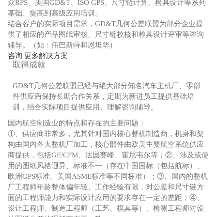
众RPS、美国GD&T、ISO GPS、尺寸链计算、检具设计等系列
基础、提高到高级应用培训。
结合客户的实际项目需求，GD&T几何公差联盟为部分企业提
供了相应的产品图纸审核、尺寸链校核和检具设计评审等咨询
辅导。（如：伟巴斯特和恩坦华）
咨询 更多解决方案
取得成就
GD&T几何公差联盟已经与绝大部分知名汽车主机厂、零部
件供应商保持长期合作关系，定期为新进员工提供基础培
训，结合实际项目提供应用、理解咨询辅导。
国内航空制造业的特点和存在的主要问题：
①、供应商非常多，尤其针对国内核心整机制造商，机身和架
构由国内各大整机厂加工，核心部件由欧美主要航空系统供应
商提供，包括GE/CFM、法国赛峰、霍尼韦尔等；②、涉及或使
用的图纸风格迥异、标准不一（存在中国国标（包括航标）、
欧洲GPS标准、美国ASME标准等不同标准）；③、国内的整机
厂工程师年龄整体偏年轻、工作经验有限，对公差和尺寸链方
面的工程师能力和实际设计应用的要求存在一定的差距；④、
设计工程师、制造工程师（工艺、模具等）、检测工程师对设