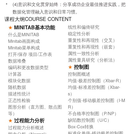
(4)意识和文化贯穿始终：分享成功企业最佳推进实践，把
数据化管理融入意识和日常习惯。
课程大纲COURSE CONTENT
★
MINITAB基本功能
线性和偏倚研究
稳定性分析
什么是MINITAB
重复性和再现性（交叉）
Minitab画面构成
重复性和再现性（嵌套）
Minitab菜单构成
属性一致性分析
打开/保存 项目/工作表
属性量具研究（分析法）
数据堆叠
★
控制图
编码和更改数据类型
计算器
控制图概述
模块化数据
均值-极差控制图（Xbar-R）
随机数据
均值-标准差控制图（Xbar-
描述性统计
s）
正态性检验
个别值-移动极差控制图（I-M
图形分析（直方图、散点图
R）
等）
不合格率控制图（P/NP）
★
过程能力分析
缺陷数控制图（U/C）
Box-Cox转换
过程能力分析概述
标准化单值-移动极差控制图
能力分析（Normal）