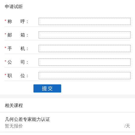
申请试听
*
称 呼：
*
邮 箱：
*
手 机：
*
公 司：
*
职 位：
相关课程
几何公差专家能力认证
暂无报价
/天