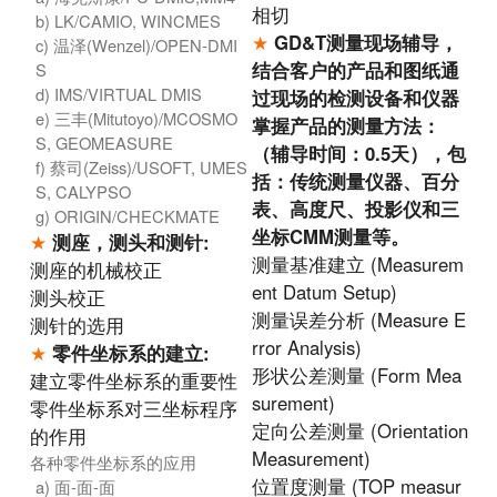
相切
b) LK/CAMIO, WINCMES
★
GD&T测量现场辅导，
c) 温泽(Wenzel)/OPEN-DMI
结合客户的产品和图纸通
S
d) IMS/VIRTUAL DMIS
过现场的检测设备和仪器
e) 三丰(Mitutoyo)/MCOSMO
掌握产品的测量方法：
S, GEOMEASURE
（辅导时间：0.5天），包
f) 蔡司(Zeiss)/USOFT, UMES
括：传统测量仪器、百分
S, CALYPSO
表、高度尺、投影仪和三
g) ORIGIN/CHECKMATE
坐标CMM测量等。
★
测座，测头和测针:
测量基准建立 (Measurem
测座的机械校正
ent Datum Setup)
测头校正
测量误差分析 (Measure E
测针的选用
rror Analysis)
★
零件坐标系的建立:
形状公差测量 (Form Mea
建立零件坐标系的重要性
surement)
零件坐标系对三坐标程序
定向公差测量 (Orientation
的作用
Measurement)
各种零件坐标系的应用
位置度测量 (TOP measur
a) 面-面-面