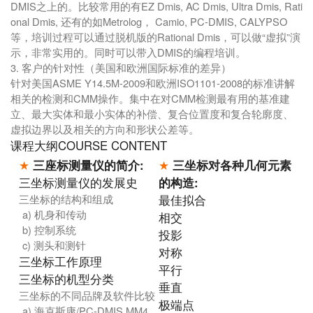
DMIS之上的。比较常用的有EZ Dmis, AC Dmis, Ultra Dmis, Rati
onal Dmis, 还有的如Metrolog， Camio, PC-DMIS, CALYPSO
等，培训过程可以通过脱机版的Rational Dmis，可以做“虚拟”演
示，非常实用的。同时可以带入DMIS的编程培训。
3. 客户的针对性（美国和欧洲国际标准的差异）
针对美国ASME Y14.5M-2009和欧洲ISO1101-2008的标准讲解
相关的检测和CMM操作。集中在对CMM检测最有用的基准建
立、最大实体和最小实体的补偿、复合位置度和复合轮廓度、
虚拟边界以及相关的方向和形状公差等。
课程大纲COURSE CONTENT
★
三座标测量仪的简介:
★
三坐标对各种几何元素
三坐标测量仪的发展史
的构造:
三坐标的结构和组成
最佳拟合
a) 机身和传动
相交
b) 控制系统
投影
c) 测头和测针
对称
三坐标工作原理
平行
三坐标的机型分类
垂直
三坐标的不同品牌及软件比较
极端点
a) 海克斯康/PC-DMIS,MM4