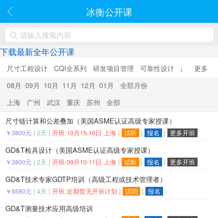
冰衡公开课
下载最新全年公开课
尺寸工程设计
CQI全系列
研发项目管理
可靠性设计
产品优化设
更多
08月
09月
10月
11月
12月
01月
全部月份
上海
广州
武汉
重庆
苏州
全部
尺寸链计算和公差叠加（美国ASME认证高级专家授课）
￥3800元
|
2天
|
开班:10月15-16日 上海
|
试听
|
报名
|
更多开班
GD&T检具设计（美国ASME认证高级专家授课）
￥3800元
|
2天
|
开班:09月10-11日 上海
|
试听
|
报名
|
更多开班
GD&T技术专家GDTP培训（高级工程或技术管理者）
￥6580元
|
4天
|
开班:近期暂无开班计划
|
试听
|
报名
GD&T测量技术应用高级培训