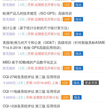
暂无报价
|
3天
|
开班:近期暂无开班计划
|
试听
|
报名
欧洲产品几何技术规范（ISO GPS）高级培训
暂无报价
|
2天
|
开班:近期暂无开班计划
|
试听
|
报名
统计公差（基于统计分析的尺寸链计算方法）
暂无报价
|
1天
|
开班:近期暂无开班计划
|
试听
|
报名
美国/欧洲几何尺寸和公差（GD&T）高级培训（针对新版美标ASME
Y14.5-2018 / 欧标 GPS高级应用培训）
暂无报价
|
3天
|
开班:近期暂无开班计划
|
试听
|
报名
MBD-基于3D数模的产品数字化定义
暂无报价
|
2天
|
开班:近期暂无开班计划
|
试听
|
报名
CQI-27铸造系统评估 第二版 应用培训
￥3200元
|
2天
|
开班:10月19-20日 上海
|
试听
|
报名
|
更多开班
CQI-11电镀系统评估 第三版 应用培训
￥3200元
|
2天
|
开班:近期暂无开班计划
|
试听
|
报名
CQI-12涂装系统评估 第三版 应用培训