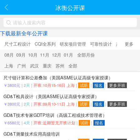
冰衡公开课
下载最新全年公开课
尺寸工程设计
CQI全系列
研发项目管理
可靠性设计
产品优化设
更多
08月
09月
10月
11月
12月
01月
全部月份
上海
广州
武汉
重庆
苏州
全部
尺寸链计算和公差叠加（美国ASME认证高级专家授课）
￥3800元
|
2天
|
开班:10月15-16日 上海
|
试听
|
报名
|
更多开班
GD&T检具设计（美国ASME认证高级专家授课）
￥3800元
|
2天
|
开班:09月10-11日 上海
|
试听
|
报名
|
更多开班
GD&T技术专家GDTP培训（高级工程或技术管理者）
￥6580元
|
4天
|
开班:近期暂无开班计划
|
试听
|
报名
GD&T测量技术应用高级培训