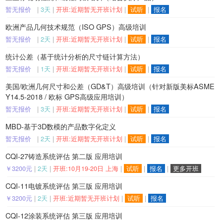
暂无报价
|
3天
|
开班:近期暂无开班计划
|
试听
|
报名
欧洲产品几何技术规范（ISO GPS）高级培训
暂无报价
|
2天
|
开班:近期暂无开班计划
|
试听
|
报名
统计公差（基于统计分析的尺寸链计算方法）
暂无报价
|
1天
|
开班:近期暂无开班计划
|
试听
|
报名
美国/欧洲几何尺寸和公差（GD&T）高级培训（针对新版美标ASME
Y14.5-2018 / 欧标 GPS高级应用培训）
暂无报价
|
3天
|
开班:近期暂无开班计划
|
试听
|
报名
MBD-基于3D数模的产品数字化定义
暂无报价
|
2天
|
开班:近期暂无开班计划
|
试听
|
报名
CQI-27铸造系统评估 第二版 应用培训
￥3200元
|
2天
|
开班:10月19-20日 上海
|
试听
|
报名
|
更多开班
CQI-11电镀系统评估 第三版 应用培训
￥3200元
|
2天
|
开班:近期暂无开班计划
|
试听
|
报名
CQI-12涂装系统评估 第三版 应用培训