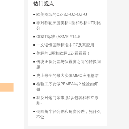
热门观点
欧美图纸的CZ-SZ-UZ-OZ-U
非对称轮廓度美标U圈和欧标UZ对比
分
GD&T标准 (ASME Y14.5
一文读懂国际标准中CZ及其应用
美标的U圈和欧标UZ-看看看！
传统正负公差与位置度之间的转换问
题
史上最全的最大实体MMC应用总结
检验工序要做PFMEA吗？检验如何
做
我反对这门亲事_默认包容和独立原
则-
倒圆角半径公差和角度公差，凭什么
不让