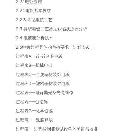
2.2.1电镀原理
2.2.2电镀基本要求
2.2.3 常见电镀工艺
2.3 典型电镀工艺常见缺陷及原因分析
2.4 电镀液分析技术
2.5电镀过程具体的审核要求（过程表A-I）
过程表A
—锌-锌合金电镀
过程表B
—机械电镀
过程表C
—金属基材装饰电镀
过程表D
—塑料基材装饰电镀
过程表E
—电解抛光及光亮镀铬
过程表F
—镀硬铬
过程表G
—化学镀镍
过程表H
—氢脆释放
过程表I
—过程控制和测试设备的验证与校准