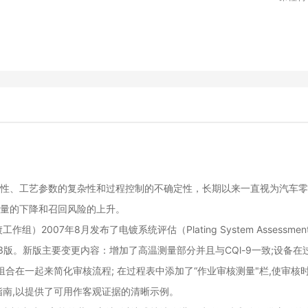
RPS标准理解
新产品开发
DOE
VDA系列
性、工艺参数的复杂性和过程控制的不确定性，长期以来一直视为汽车零
量的下降和召回风险的上升。
2007年8月发布了电镀系统评估（Plating System Assessment
布了第3版。新版主要变更内容：增加了高温测量部分并且与CQl-9一致;设备在
组合在一起来简化审核流程; 在过程表中添加了“作业审核测量"栏,使审核
指南,以提供了可用作客观证据的清晰示例。