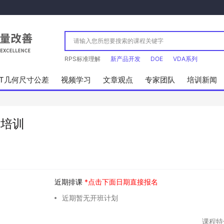
RPS标准理解
新产品开发
DOE
VDA系列
&T几何尺寸公差
视频学习
文章观点
专家团队
培训新闻
用培训
近期排课
*点击下面日期直接报名
近期暂无开班计划
可靠性工程
CQI-9
DFX
六西格玛
课程特