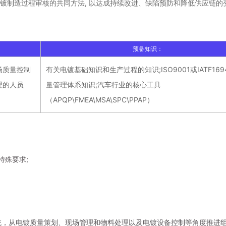
镀制造过程审核的共同方法, 以达成持续改进、缺陷预防和降低供应链的
预备知识：
场质量控制
有关电镀基础知识和生产过程的知识;ISO9001或IATF169
理的人员
量管理体系知识;汽车行业的核心工具
（APQP\FMEA\MSA\SPC\PPAP）
特殊要求;
系统，从电镀质量策划、现场管理和物料处理以及电镀设备控制等角度推进