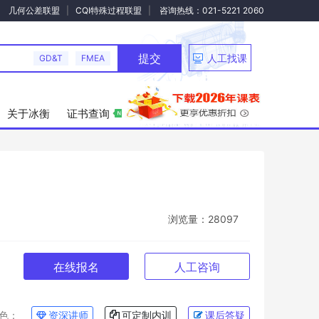
几何公差联盟
CQI特殊过程联盟
咨询热线：021-5221 2060
提交
人工找课
GD&T
FMEA
关于冰衡
证书查询
浏览量：28097
在线报名
人工咨询
色：
资深讲师
可定制内训
课后答疑