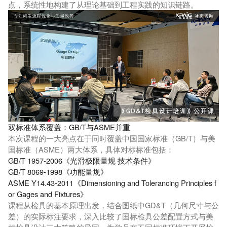
点，系统性地构建了从理论基础到工程实践的知识链路。
双标准体系覆盖：GB/T与ASME并重
本次课程的一大亮点在于同时覆盖中国国家标准（GB/T）与美
国标准（ASME）两大体系，具体对标标准包括：
GB/T 1957-2006《光滑极限量规 技术条件》
GB/T 8069-1998《功能量规》
ASME Y14.43-2011《Dimensioning and Tolerancing Principles f
or Gages and Fixtures》
课程从检具的基本原理出发，结合图纸中GD&T（几何尺寸与公
差）的实际标注要求，深入比较了国标检具公差配置方式与美