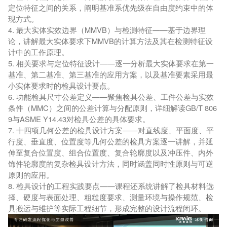
定位特征之间的关系，阐明基准系优先级在自由度约束中的体
现方式。
4. 最大实体实效边界（MMVB）与检测特征——基于边界理
论，讲解最大实体要求下MMVB的计算方法及其在检测特征设
计中的工作原理。
5. 相关要求与定位特征设计——逐一分析最大实体要求在第一
基准、第二基准、第三基准的应用方案，以及基准要素采用最
小实体要求时的检具设计要点。
6. 功能检具尺寸公差定义——聚焦检具公差、工件公差与实效
条件（MMC）之间的公差计算与分配原则，详细解读GB/T 806
9与ASME Y14.43对检具公差的具体要求。
7. 十四项几何公差的检具设计方案——对直线度、平面度、平
行度、垂直度、位置度等几何公差的检具方案逐一讲解，并延
伸至复合位置度、组合位置度、复合轮廓度以及冲压件、内外
饰件轮廓度的复杂检具设计方法，同时涵盖同时性原则与可逆
原则的应用。
8. 检具设计的工程实践要点——课程还系统讲解了检具材料选
择、硬度与表面处理、粗糙度要求、测量环境与操作规范、检
具搬运与维护等实际工程细节，形成完整的设计流程闭环。