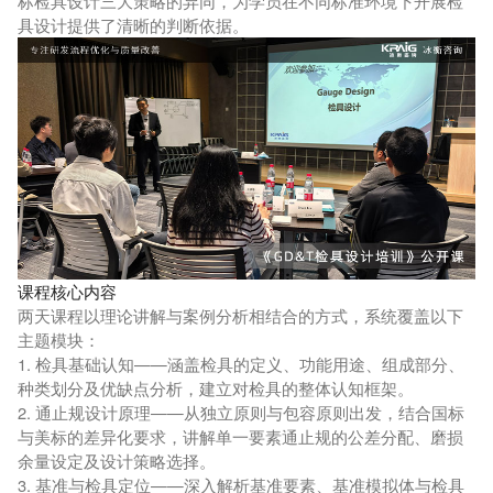
标检具设计三大策略的异同，为学员在不同标准环境下开展检
具设计提供了清晰的判断依据。
课程核心内容
两天课程以理论讲解与案例分析相结合的方式，系统覆盖以下
主题模块：
1. 检具基础认知——涵盖检具的定义、功能用途、组成部分、
种类划分及优缺点分析，建立对检具的整体认知框架。
2. 通止规设计原理——从独立原则与包容原则出发，结合国标
与美标的差异化要求，讲解单一要素通止规的公差分配、磨损
余量设定及设计策略选择。
3. 基准与检具定位——深入解析基准要素、基准模拟体与检具