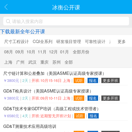
冰衡公开课
下载最新全年公开课
尺寸工程设计
CQI全系列
研发项目管理
可靠性设计
产品优化设
更多
08月
09月
10月
11月
12月
01月
全部月份
上海
广州
武汉
重庆
苏州
全部
尺寸链计算和公差叠加（美国ASME认证高级专家授课）
￥3800元
|
2天
|
开班:10月15-16日 上海
|
试听
|
报名
|
更多开班
GD&T检具设计（美国ASME认证高级专家授课）
￥3800元
|
2天
|
开班:09月10-11日 上海
|
试听
|
报名
|
更多开班
GD&T技术专家GDTP培训（高级工程或技术管理者）
￥6580元
|
4天
|
开班:近期暂无开班计划
|
试听
|
报名
GD&T测量技术应用高级培训