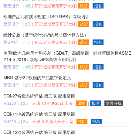
暂无报价
|
3天
|
开班:近期暂无开班计划
|
试听
|
报名
欧洲产品几何技术规范（ISO GPS）高级培训
暂无报价
|
2天
|
开班:近期暂无开班计划
|
试听
|
报名
统计公差（基于统计分析的尺寸链计算方法）
暂无报价
|
1天
|
开班:近期暂无开班计划
|
试听
|
报名
美国/欧洲几何尺寸和公差（GD&T）高级培训（针对新版美标ASME
Y14.5-2018 / 欧标 GPS高级应用培训）
暂无报价
|
3天
|
开班:近期暂无开班计划
|
试听
|
报名
MBD-基于3D数模的产品数字化定义
暂无报价
|
2天
|
开班:近期暂无开班计划
|
试听
|
报名
CQI-27铸造系统评估 第二版 应用培训
￥3200元
|
2天
|
开班:10月19-20日 上海
|
试听
|
报名
|
更多开班
CQI-11电镀系统评估 第三版 应用培训
￥3200元
|
2天
|
开班:近期暂无开班计划
|
试听
|
报名
CQI-12涂装系统评估 第三版 应用培训